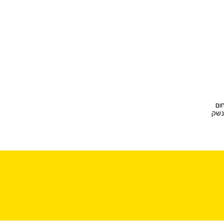
ום
 נשק