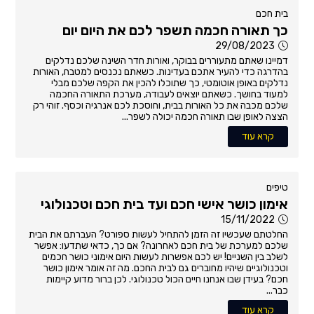
בית חכם
כך תאורה חכמה תשפר לכם את היום יום
29/08/2023
דמיינו שאתם מתעוררים בבוקר, ואורות חדר השינה שלכם נדלקים
בהדרגה כדי להעיר אתכם בעדינות. כשאתם נכנסים למטבח, האורות
נדלקים באופן אוטומטי, כך שתוכלו להכין את הקפה שלכם מבלי
למעוד בחושך. כשאתם יוצאים לעבודה, מערכת התאורה החכמה
שלכם מכבה את כל האורות בבית, וחוסכת לכם אנרגיה וכסף. זוהי רק
הצצה לאופן שבו תאורה חכמה יכולה לשפר...
קרא עוד
טיפים
אימון כושר אישי חכם ועד בית חכם וטכנולוגי
15/11/2022
החלטתם שעכשיו זה הזמן להתחיל לעשות ספורט? העברתם את הבית
שלכם למערכת של בית חכם לאחרונה? אם כך, כדאי שתדעו: אפשר
לשלב בין השניים! יש לכם אפשרות לעשות היום אימוני כושר חכמים
וטכנולוגיים שיהיו מחוברים גם לבית החכם. מה זה אומר אימון כושר
חכם? בעידן שבו אנחנו חיים הכול טכנולוגי. לכן ברור מדוע קיימות
כבר...
קרא עוד