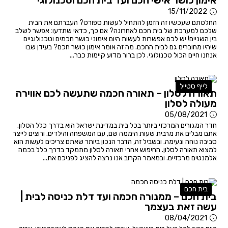
אימון כושר אישי חכם ועד בית חכם וטכנולוגי
15/11/2022
החלטתם שעכשיו זה הזמן להתחיל לעשות ספורט? העברתם את הבית
שלכם למערכת של בית חכם לאחרונה? אם כך, כדאי שתדעו: אפשר לשלב
בין השניים! יש לכם אפשרות לעשות היום אימוני כושר חכמים וטכנולוגיים
שיהיו מחוברים גם לבית החכם. מה זה אומר אימון כושר חכם? בעידן שבו
אנחנו חיים הכול טכנולוגי. לכן ברור מדוע קיימות כבר...
לייף סטייל
תאורה לסלון – תאורה חכמה שתעשה לכם אווירה
מעולה לסלון
05/08/2021
חדר המגורים המרכזי ביותר בכל בית במדינת ישראל הוא בדרך כלל הסלון.
אתם מבלים את מרבית שעות היממה שם, עם המשפחה והילדים. ורוצים לייצר
סביבה נוחה ונעימה. ובשביל זה, הדבר הנכון ביותר שאתם צריכים לעשות הוא
למצוא תאורה לסלון. החיפוש אחרי תאורה לסלון מתמקד בדרך כלל בכמה
אלמנטים מרכזיים. ובמאמר הקרוב אנו נרצה להציג לפניכם את...
בית חכם
בית חכם – ממנורה חכמה ועד דלת כניסה לבית |
עשה זאת בעצמך
08/04/2021